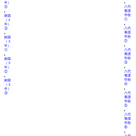
年）
八代
②
養護
学校
銅賞
①
（２
年）
八代
③
養護
学校
銅賞
②
（３
年）
八代
①
養護
学校
銅賞
③
（３
年）
八代
②
養護
学校
銅賞
④
（３
年）
八代
③
養護
学校
⑤
八代
養護
学校
⑥
八代