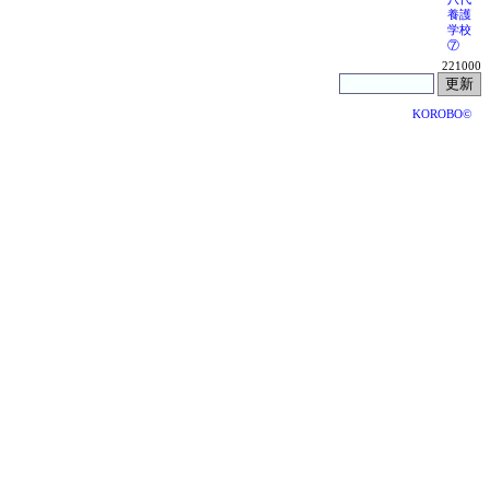
養護
学校
⑦
221000
KOROBO©