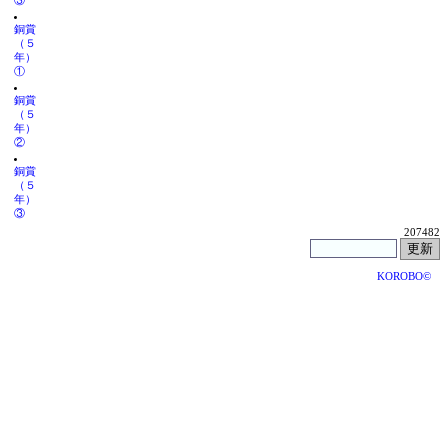
③
銅賞
（５
年）
①
銅賞
（５
年）
②
銅賞
（５
年）
③
207482
KOROBO©