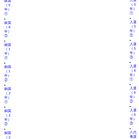
入選
銀賞
（５
（６
年）
年）
①
①
入選
銀賞
（５
（６
年）
年）
②
②
入選
銅賞
（５
（１
年）
年）
③
①
入選
銅賞
（６
（１
年）
年）
①
②
入選
銅賞
（６
（２
年）
年）
②
①
入選
銅賞
（６
（２
年）
年）
③
②
八代
銅賞
養護
（２