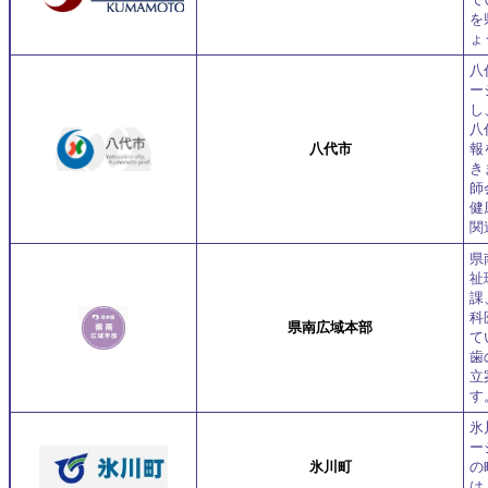
を
ょ
八
ー
し
八
八代市
報
き
師
健
関
県
祉
課
科
県南広域本部
て
歯
立
す
氷
ー
氷川町
の
は