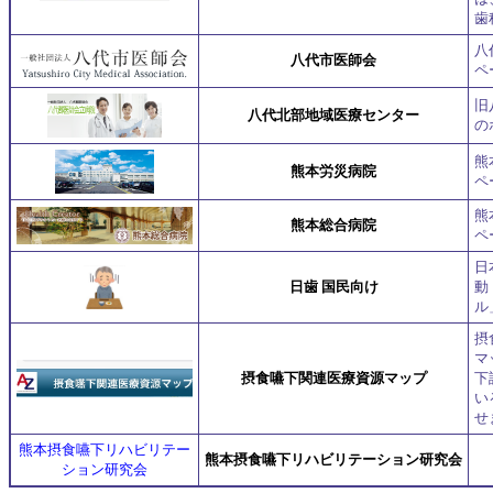
歯
八
八代市医師会
ペ
旧
八代北部地域医療センター
の
熊
熊本労災病院
ペ
熊
熊本総合病院
ペ
日
日歯 国民向け
動
ル
摂
マ
摂食嚥下関連医療資源マップ
下
い
せ
熊本摂食嚥下リハビリテー
熊本摂食嚥下リハビリテーション研究会
ション研究会