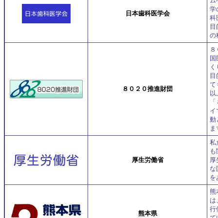
ム
学
日本歯科医学会
科
目
の
８
国
く
目
て
８０２０推進財団
以
「
イ
動
ま
私
も
厚生労働省
厚
な
を
熊
は
行
熊本県
て