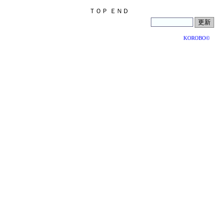
ＴＯＰ
ＥＮＤ
KOROBO©