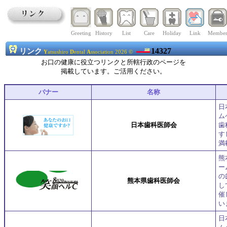
Greeting
History
List
Care
Holiday
Link
Membe
14327
リンク
Y
atsushiro
D
ental
A
ssociation 2026 ©
お口の健康に役立つリンクと所轄行政のページを
掲載しています。ご活用ください。
バナー
名称
日
ム
日本歯科医師会
歯
す
満
熊
ー
の
熊本県歯科医師会
し
催
い
日