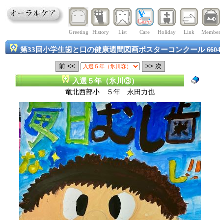
Greeting
History
List
Care
Holiday
Link
Membe
第33回小学生歯と口の健康週間図画ポスターコンクール
660
入選５年（氷川③）
竜北西部小 ５年 永田力也